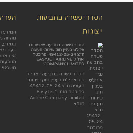
הסדרי פשרה בתביעות
הערה
ייצוגיות
המידע ה
מהווה מ
במידע, א
הסדר פשרה בתביעה ייצוגית נגד
דעת ו/או
איזיג'ט בעניין חוק שירותי תעופה
ת"צ 49412-05-24: פרוכטר
אינו אח
ואח' נ' EASYJET AIRLINE
הנובעות
COMPANY LIMITED
משפטי א
הסדר פשרה בתביעה ייצוגית
נגד איזיג'ט בעניין חוק שירותי
תעופה ת"צ 49412-05-24:
פרוכטר ואח' נ' EasyJet
Airline Company Limited
מובא