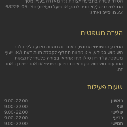
הסדר פשרה בתביעה ייצוגית נגד מאזדה בעניין מסך
המולטימדיה (לא מגיב למגע או פועל מעצמו) תצ 68226-05-
22 מויסייב ואח' נ'
הערה משפטית
המידע המשפטי המוגש, באתר זה מהווה מידע כללי בלבד.
השימוש במידע, אינו מהווה תחליף לקבלת חוות דעת ו/או ייעוץ
משפטי. עו"ד רון סולן אינו אחראי בצורה כלשהי לתוצאות
הנובעות משימוש הקוראים במידע משפטי או אחר שניתן באתר
זה.
שעות פעילות
ראשון
9.00-22.00
שני
9.00-22.00
שלישי
9.00-22.00
רביעי
9.00-22.00
חמישי
9.00-22.00