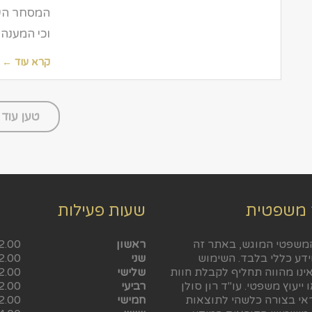
המסחר העצ
וכי המענה 
קרא עוד ←
טען עוד
 משפטית
שעות פעילות
משפטי המוגש, באתר זה
ראשון
2.00
ידע כללי בלבד. השימוש
שני
2.00
ינו מהווה תחליף לקבלת חוות
שלישי
2.00
 ייעוץ משפטי. עו"ד רון סולן
רביעי
2.00
ראי בצורה כלשהי לתוצאות
חמישי
2.00