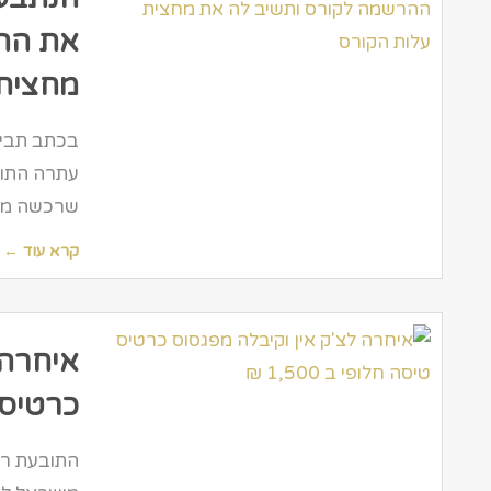
את הה
מחצית 
בכתב תביע
עתרה התוב
שרכשה מהנ
קרא עוד ←
איחרה 
כרטיס טי
התובעת רכ