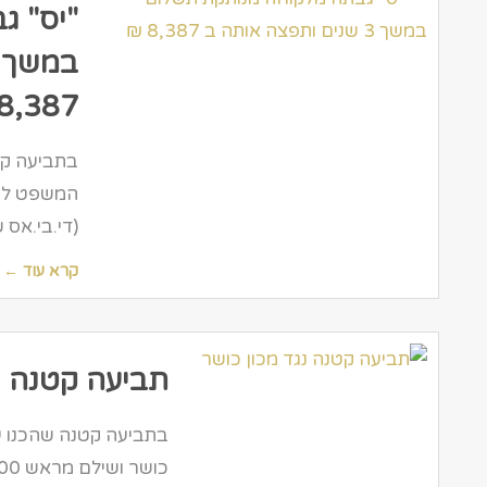
"יס" ג
8,387 ₪
בתביעה קט
(די.בי.אס שירו
קרא עוד ←
תביעה קטנה נ
בתביעה קטנה שהכנו ע
כושר ושילם מראש 4,000 ש"ח עבור שנה שלמה, אך לאור מצבו