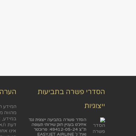
הסדרי פשרה בתביעות
הערה
ייצוגיות
המידע ה
מהווה מ
במידע, א
הסדר פשרה בתביעה ייצוגית נגד
דעת ו/או
איזיג'ט בעניין חוק שירותי תעופה
ת"צ 49412-05-24: פרוכטר
אינו אח
ואח' נ' EASYJET AIRLINE