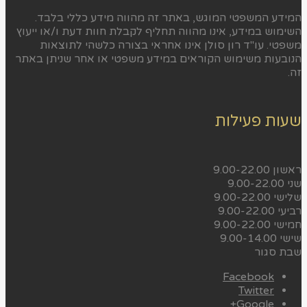
המידע המשפטי המוגש, באתר זה מהווה מידע כללי בלבד.
השימוש במידע, אינו מהווה תחליף לקבלת חוות דעת ו/או ייעוץ
משפטי. עו"ד רון סולן אינו אחראי בצורה כלשהי לתוצאות
הנובעות משימוש הקוראים במידע משפטי או אחר שניתן באתר
זה.
שעות פעילות
ראשון
9.00-22.00
שני
9.00-22.00
שלישי
9.00-22.00
רביעי
9.00-22.00
חמישי
9.00-22.00
שישי
9.00-14.00
שבת
סגור
Facebook
Twitter
Google+