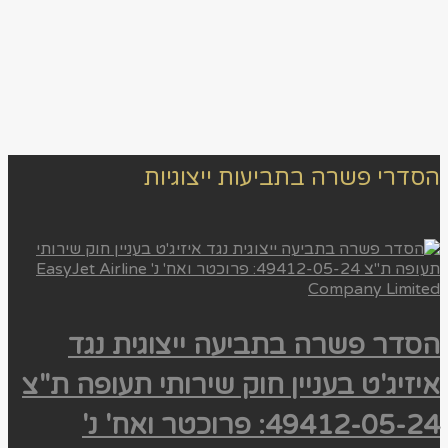
הסדרי פשרה בתביעות ייצוגיות
הסדר פשרה בתביעה ייצוגית נגד
איזיג'ט בעניין חוק שירותי תעופה ת"צ
49412-05-24: פרוכטר ואח' נ'