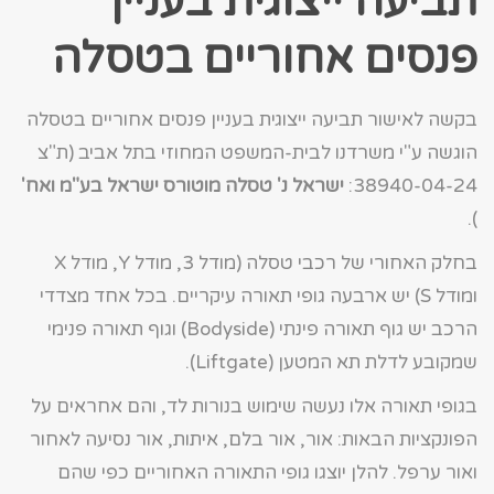
תביעה ייצוגית בעניין
פנסים אחוריים בטסלה
בקשה לאישור תביעה ייצוגית בעניין פנסים אחוריים בטסלה
הוגשה ע"י משרדנו לבית-המשפט המחוזי בתל אביב (ת"צ
38940-04-24:
ישראל נ' טסלה מוטורס ישראל בע"מ ואח'
).
בחלק האחורי של רכבי טסלה (מודל 3, מודל Y, מודל X
ומודל S) יש ארבעה גופי תאורה עיקריים. בכל אחד מצדדי
הרכב יש גוף תאורה פינתי (Bodyside) וגוף תאורה פנימי
שמקובע לדלת תא המטען (Liftgate).
בגופי תאורה אלו נעשה שימוש בנורות לד, והם אחראים על
הפונקציות הבאות: אור, אור בלם, איתות, אור נסיעה לאחור
ואור ערפל. להלן יוצגו גופי התאורה האחוריים כפי שהם