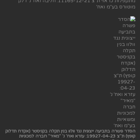
מתקפלות כראוי ת"צ 11165-12-21: חליבה ואח' נ' דלק
מוטורס בע"מ ואח'
הסדר פשרה בתביעה ייצוגית נגד וולוו בגין תקלה בקניסטר (אקדח תדלוק
קופץ) ת"צ 19927-04-23: עזרא ואח' נ' "מאיר" חברה למכוניות