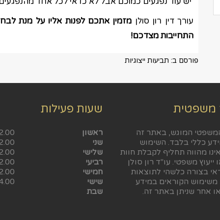
יש עוד נפגעים כמוכם אבל לא כדאי לכל אחד מהנפגעים 
עורך דין רון סולן
מזמין אתכם לפנות אליו על מנת לבחון
התחייבות מצדכם!
פורסם ב:
תביעות ייצוגיות
 משפטית
שעות פעילות
משפטי המוגש, באתר זה
ראשון
2.00
ידע כללי בלבד. השימוש
שני
2.00
ינו מהווה תחליף לקבלת חוות
שלישי
2.00
 ייעוץ משפטי. עו"ד רון סולן
רביעי
2.00
ראי בצורה כלשהי לתוצאות
חמישי
2.00
 משימוש הקוראים במידע
שישי
4.00
ו אחר שניתן באתר זה.
שבת