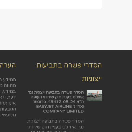
הסדרי פשרה בתביעות
הערה
ייצוגיות
המידע ה
מהווה מ
במידע, א
הסדר פשרה בתביעה ייצוגית נגד
דעת ו/או
איזיג'ט בעניין חוק שירותי תעופה
ת"צ 49412-05-24: פרוכטר
אינו אח
ואח' נ' EASYJET AIRLINE
הנובעות
COMPANY LIMITED
משפטי א
הסדר פשרה בתביעה ייצוגית
נגד איזיג'ט בעניין חוק שירותי