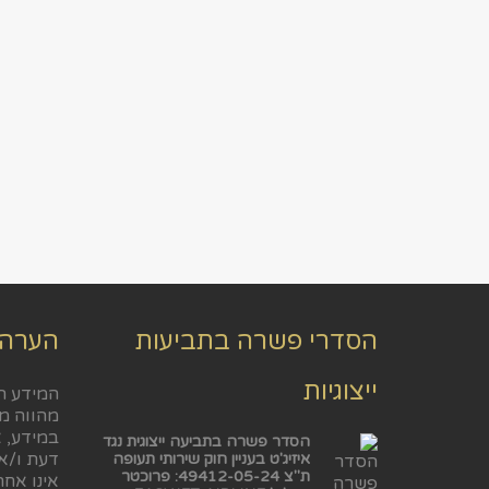
הסדרי פשרה בתביעות
הערה
ייצוגיות
המידע ה
מהווה מ
במידע, א
הסדר פשרה בתביעה ייצוגית נגד
דעת ו/או
איזיג'ט בעניין חוק שירותי תעופה
ת"צ 49412-05-24: פרוכטר
אינו אח