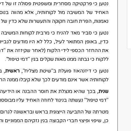
נטען כי פרקטיקה מסחרית ומשפטית פסולה זו של די
האחיד של המשיבה מול לקוחותיה, אלא מהווה בנוס
נאמנות, הפרת חובה חקוקה והתעשרות שלא כדין של 
נטען כי סביר מאד להניח כי מרבית לקוחות המשיב
כדין, באופן המתואר לעיל, כלל לא היו מודעים לגבי
את ההחזר הכספי לידי הלקוח (לאחר שקיזזה את "דמי
ללקוח כי גבתה ממנו מאות שקלים בגין "דמי טיפול".
נטען כי דיזנהאוז פועלת ב"שיטת מצליח",
ראשית
, ב
לקוחותיה אשר אינם מודעים לכך שלא קיבלו ממנה הח
שנית
, בכך שהיא מנצלת את חוסר ההבנה או הידיעה
"דמי טיפול" נעשתה בניגוד לחוזה האחיד עליו מבוססת 
מטרתה של התביעה הייצוגית בראש ובראשונה לגרום ל
כן, שיפוי ופיצוי חברי הקבוצה בגין נזקיהם הממוניים וה