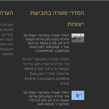
הסדרי פשרה בתביעות
הערה
ייצוגיות
המידע ה
מהווה מ
במידע, א
הסדר פשרה בתביעה ייצוגית נגד
דעת ו/או
איזיג'ט בעניין חוק שירותי תעופה
ת"צ 49412-05-24: פרוכטר
אינו אח
ואח' נ' EASYJET AIRLINE
הנובעות
COMPANY LIMITED
משפטי א
הסדר פשרה בתביעה ייצוגית
נגד איזיג'ט בעניין חוק שירותי
תעופה ת"צ 49412-05-24:
פרוכטר ואח' נ' EasyJet
Airline Company Limited
מובא
הסדר פשרה בתביעה ייצוגית נגד
אייר אינדיה בעניין חוק שירותי
תעופה ת"צ 70722-05-23:
זיפלינגר נ' AIR INDIA