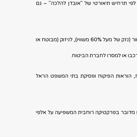
 לפי תרחיש תיאורטי של "אובדן להלכה" – גם
על פי הדין והפוליסה התקנית, כאשר רכב אינו באובדן גמור (נזק של מעל 60% משוויו), לניזוק (מבוטח או
כבו או למסרו לחברת הביטוח.
, הוראות הפיקוח ופסיקת בתי המשפט הראל
, ההפחתה עמדה על 5,284 ₪, אולם מדובר בפרקטיקה רוחבית המשפיעה על אלפי