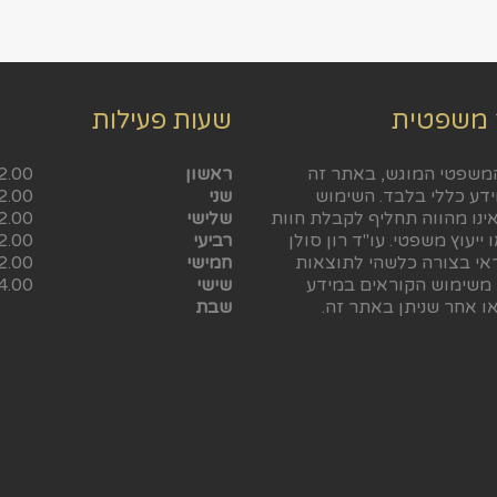
 משפטית
שעות פעילות
משפטי המוגש, באתר זה
ראשון
2.00
ידע כללי בלבד. השימוש
שני
2.00
ינו מהווה תחליף לקבלת חוות
שלישי
2.00
 ייעוץ משפטי. עו"ד רון סולן
רביעי
2.00
ראי בצורה כלשהי לתוצאות
חמישי
2.00
 משימוש הקוראים במידע
שישי
4.00
ו אחר שניתן באתר זה.
שבת