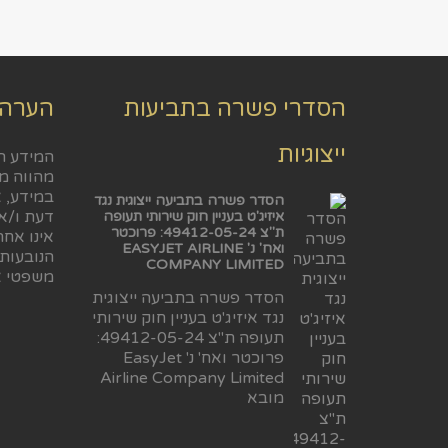
הסדרי פשרה בתביעות
הערה
ייצוגיות
המידע ה
מהווה מ
במידע, א
הסדר פשרה בתביעה ייצוגית נגד
דעת ו/או
איזיג'ט בעניין חוק שירותי תעופה
ת"צ 49412-05-24: פרוכטר
אינו אח
ואח' נ' EASYJET AIRLINE
הנובעות
COMPANY LIMITED
משפטי א
הסדר פשרה בתביעה ייצוגית
נגד איזיג'ט בעניין חוק שירותי
תעופה ת"צ 49412-05-24:
פרוכטר ואח' נ' EasyJet
Airline Company Limited
מובא